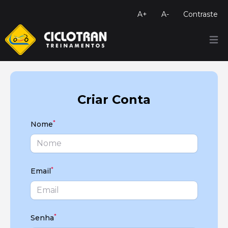
A+
A-
Contraste
Menu
Criar Conta
*
Nome
*
Email
*
Senha